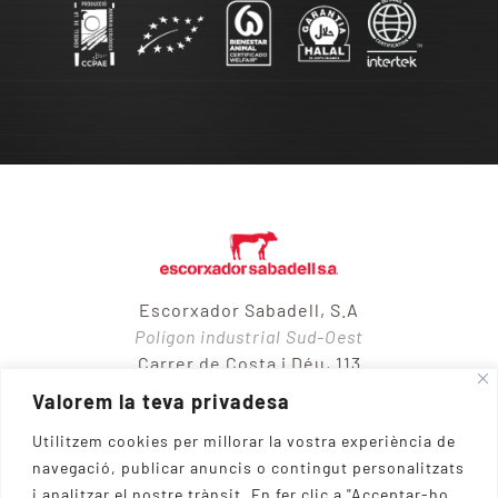
Escorxador Sabadell, S.A
Polígon industrial Sud-Oest
Carrer de Costa i Déu, 113
08205 – Sabadell
Valorem la teva privadesa
Utilitzem cookies per millorar la vostra experiència de
navegació, publicar anuncis o contingut personalitzats
937 10 65 50
i analitzar el nostre trànsit.
En fer clic a "Acceptar-ho