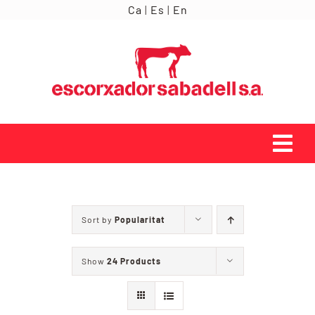
Skip
Ca
|
Es
|
En
to
content
Tog
Navi
INICI
Sort by
Popularitat
ORÍGENS
Show
24 Products
SERVEIS