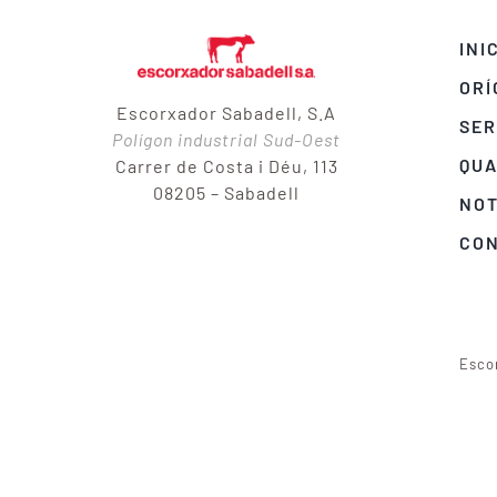
INI
ORÍ
Escorxador Sabadell, S.A
SER
Polígon industrial Sud-Oest
QUA
Carrer de Costa i Déu, 113
08205 – Sabadell
NOT
CO
Esco