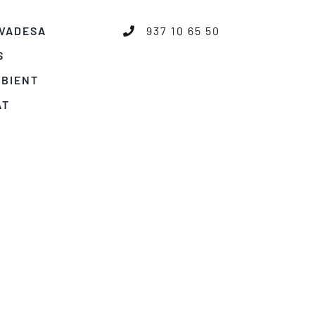
IVADESA
937 10 65 50
S
MBIENT
AT