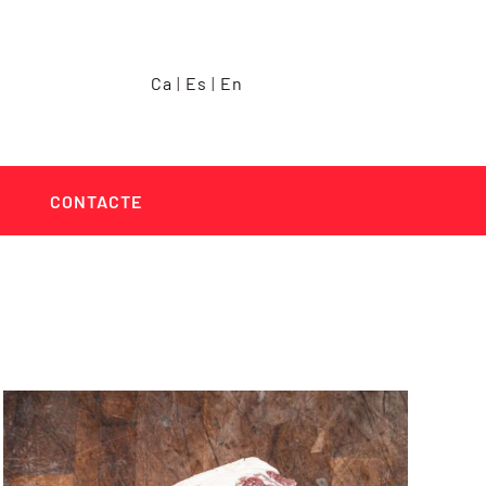
Ca
|
Es
|
En
CONTACTE