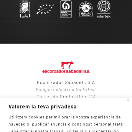
Escorxador Sabadell, S.A
Polígon industrial Sud-Oest
Carrer de Costa i Déu, 113
08205 – Sabadell
Valorem la teva privadesa
Utilitzem cookies per millorar la vostra experiència de
navegació, publicar anuncis o contingut personalitzats
937 10 65 50
i analitzar el nostre trànsit.
En fer clic a "Acceptar-ho