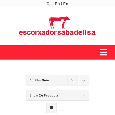
Skip
Ca
|
Es
|
En
to
content
Tog
Navi
INICI
Sort by
Nom
ORÍGENS
Show
24 Products
SERVEIS