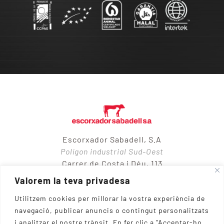
Escorxador Sabadell, S.A
Polígon industrial Sud-Oest
Carrer de Costa i Déu, 113
08205 – Sabadell
Valorem la teva privadesa
Utilitzem cookies per millorar la vostra experiència de
navegació, publicar anuncis o contingut personalitzats
937 10 65 50
i analitzar el nostre trànsit.
En fer clic a "Acceptar-ho