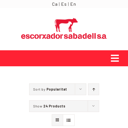
Skip
Ca
|
Es
|
En
to
content
Tog
Navi
INICI
Sort by
Popularitat
ORÍGENS
Show
24 Products
SERVEIS