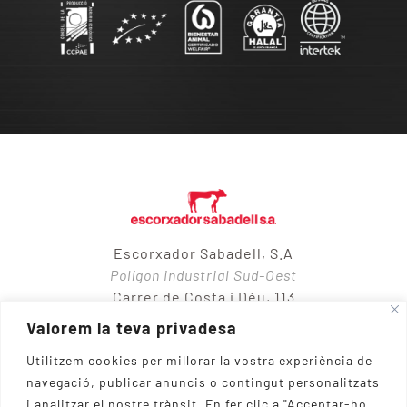
Escorxador Sabadell, S.A
Polígon industrial Sud-Oest
Carrer de Costa i Déu, 113
08205 – Sabadell
Valorem la teva privadesa
Utilitzem cookies per millorar la vostra experiència de
navegació, publicar anuncis o contingut personalitzats
937 10 65 50
i analitzar el nostre trànsit.
En fer clic a "Acceptar-ho