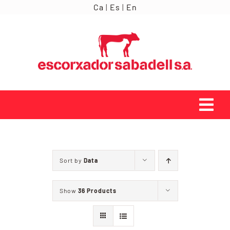
Skip
Ca
|
Es
|
En
to
content
Tog
Navi
INICI
Sort by
Data
ORÍGENS
Show
36 Products
SERVEIS