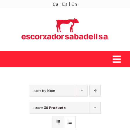
Skip
Ca
|
Es
|
En
to
content
Tog
Navi
INICI
Sort by
Nom
ORÍGENS
Show
36 Products
SERVEIS