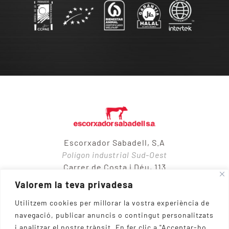
Escorxador Sabadell, S.A
Polígon industrial Sud-Oest
Carrer de Costa i Déu, 113
08205 – Sabadell
Valorem la teva privadesa
Utilitzem cookies per millorar la vostra experiència de
navegació, publicar anuncis o contingut personalitzats
937 10 65 50
i analitzar el nostre trànsit.
En fer clic a "Acceptar-ho