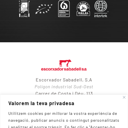
Escorxador Sabadell, S.A
Polígon industrial Sud-Oest
Carrer de Costa i Déu, 113
08205 – Sabadell
Valorem la teva privadesa
Utilitzem cookies per millorar la vostra experiència de
navegació, publicar anuncis o contingut personalitzats
937 10 65 50
i analitzar el nostre trànsit.
En fer clic a "Acceptar-ho