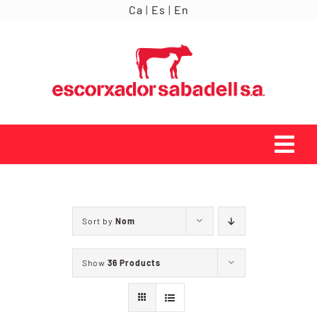
Skip
Ca
|
Es
|
En
to
content
Tog
Navi
INICI
Sort by
Nom
ORÍGENS
Show
36 Products
SERVEIS