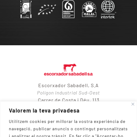
Escorxador Sabadell, S.A
Polígon industrial Sud-Oest
Carrer de Costa i Déu, 113
08205 – Sabadell
Valorem la teva privadesa
Utilitzem cookies per millorar la vostra experiència de
navegació, publicar anuncis o contingut personalitzats
937 10 65 50
i analitzar el nostre trànsit.
En fer clic a "Acceptar-ho