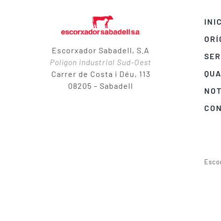
INI
ORÍ
Escorxador Sabadell, S.A
SER
Polígon industrial Sud-Oest
QUA
Carrer de Costa i Déu, 113
08205 – Sabadell
NOT
CO
Esco