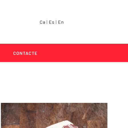
Ca
|
Es
|
En
CONTACTE