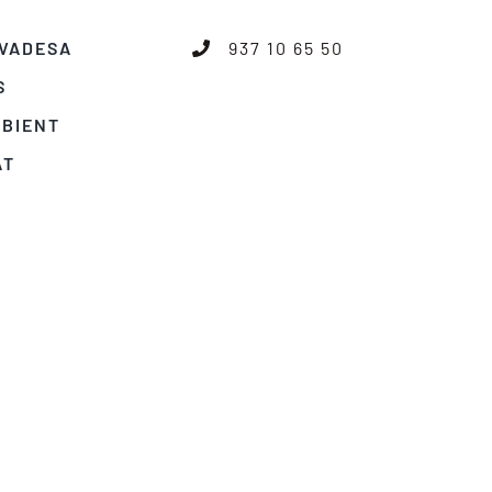
IVADESA
937 10 65 50
S
MBIENT
AT