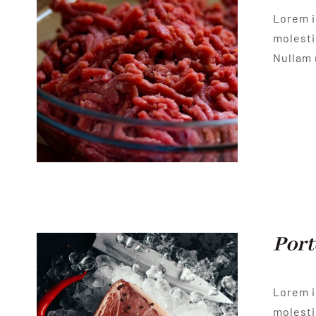
Lorem i
molesti
Nullam 
Port
Lorem i
molesti