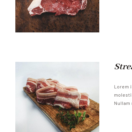
Stre
Lorem i
molesti
Nullam 