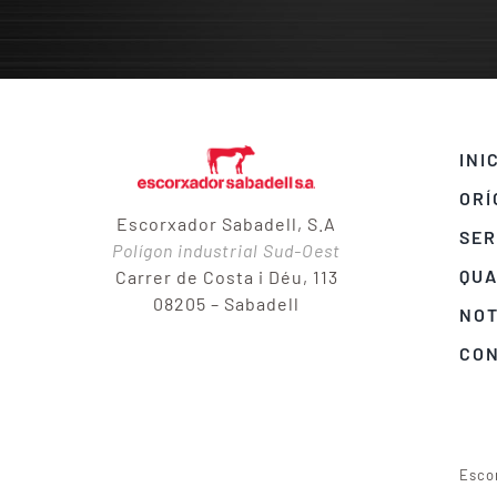
INI
ORÍ
Escorxador Sabadell, S.A
SER
Polígon industrial Sud-Oest
QUA
Carrer de Costa i Déu, 113
08205 – Sabadell
NOT
CO
Esco