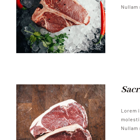
Nullam 
Sacr
Lorem i
molesti
Nullam 