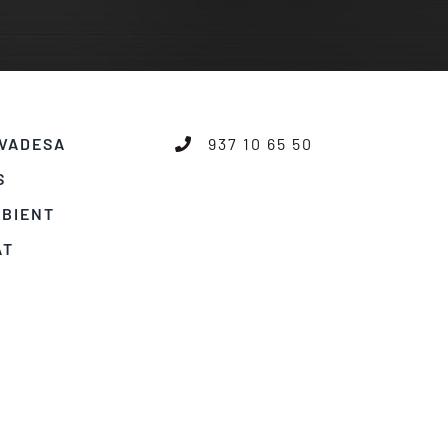
IVADESA
937 10 65 50
S
MBIENT
AT