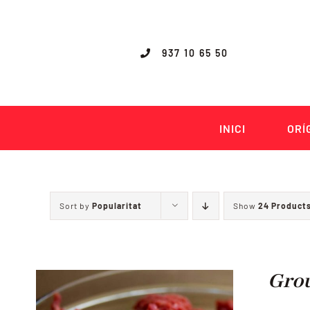
Skip
to
content
937 10 65 50
INICI
ORÍ
Sort by
Popularitat
Show
24 Product
Gro