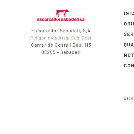
INI
ORÍ
Escorxador Sabadell, S.A
SER
Polígon industrial Sud-Oest
QUA
Carrer de Costa i Déu, 113
08205 – Sabadell
NOT
CO
Esco