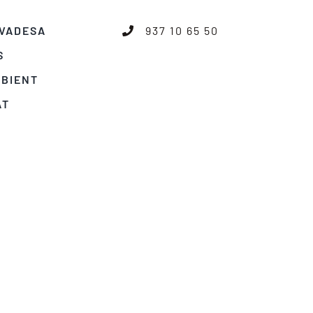
IVADESA
937 10 65 50
S
MBIENT
AT