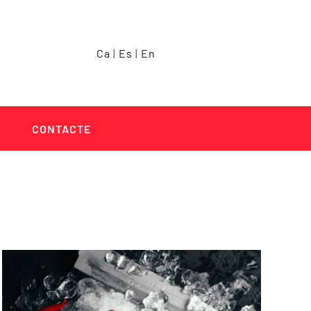
Ca
|
Es
|
En
CONTACTE