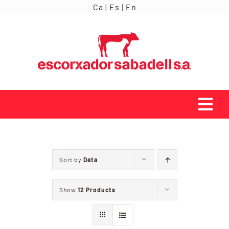
Skip
Ca
|
Es
|
En
to
content
Tog
Navi
INICI
Sort by
Data
ORÍGENS
Show
12 Products
SERVEIS