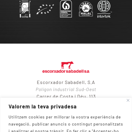
Escorxador Sabadell, S.A
Polígon industrial Sud-Oest
Carrer de Costa i Déu, 113
08205 – Sabadell
Valorem la teva privadesa
Utilitzem cookies per millorar la vostra experiència de
navegació, publicar anuncis o contingut personalitzats
937 10 65 50
i analitzar el nostre trànsit.
En fer clic a "Acceptar-ho