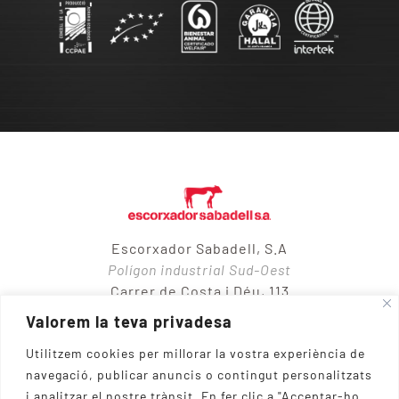
Escorxador Sabadell, S.A
Polígon industrial Sud-Oest
Carrer de Costa i Déu, 113
08205 – Sabadell
Valorem la teva privadesa
Utilitzem cookies per millorar la vostra experiència de
navegació, publicar anuncis o contingut personalitzats
937 10 65 50
i analitzar el nostre trànsit.
En fer clic a "Acceptar-ho