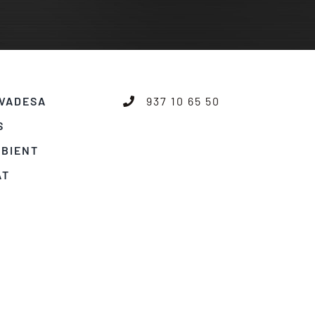
IVADESA
937 10 65 50
S
MBIENT
AT