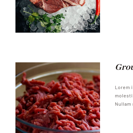
Gro
Lorem i
molesti
Nullam 