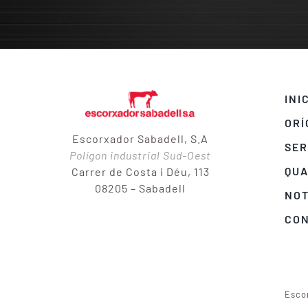
INI
ORÍ
Escorxador Sabadell, S.A
SER
Polígon industrial Sud-Oest
QUA
Carrer de Costa i Déu, 113
08205 – Sabadell
NOT
CO
Esco