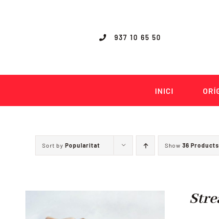
Skip
to
content
937 10 65 50
INICI
ORÍ
Sort by
Popularitat
Show
36 Products
Stre