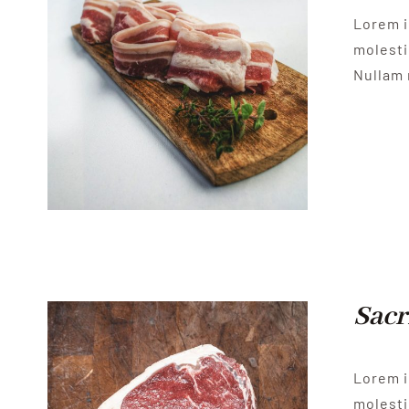
Lorem i
molesti
Nullam 
Sacr
Lorem i
molesti