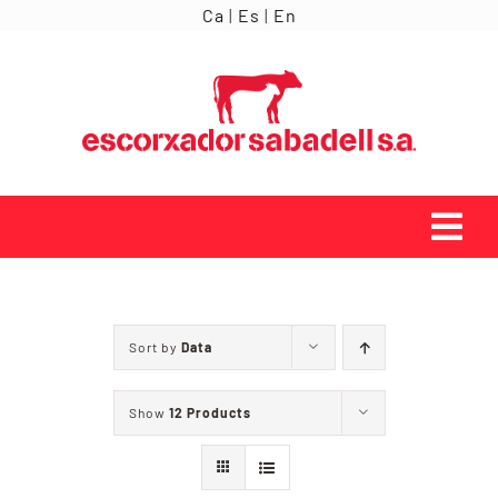
Skip
Ca
|
Es
|
En
to
content
Tog
Navi
INICI
Sort by
Data
ORÍGENS
Show
12 Products
SERVEIS