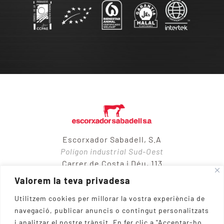
Escorxador Sabadell, S.A
Polígon industrial Sud-Oest
Carrer de Costa i Déu, 113
08205 – Sabadell
Valorem la teva privadesa
Utilitzem cookies per millorar la vostra experiència de
navegació, publicar anuncis o contingut personalitzats
937 10 65 50
i analitzar el nostre trànsit.
En fer clic a "Acceptar-ho