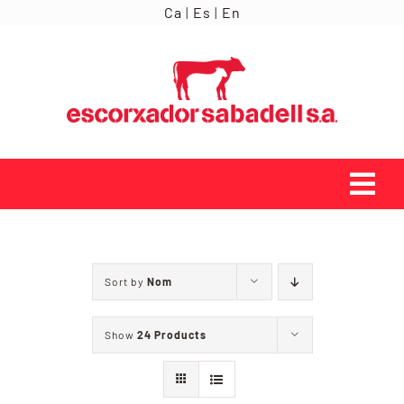
Skip
Ca
|
Es
|
En
to
content
Tog
Navi
INICI
Sort by
Nom
ORÍGENS
Show
24 Products
SERVEIS