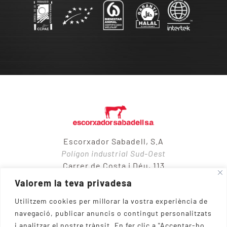
Escorxador Sabadell, S.A
Polígon industrial Sud-Oest
Carrer de Costa i Déu, 113
08205 – Sabadell
Valorem la teva privadesa
Utilitzem cookies per millorar la vostra experiència de
navegació, publicar anuncis o contingut personalitzats
937 10 65 50
i analitzar el nostre trànsit.
En fer clic a "Acceptar-ho