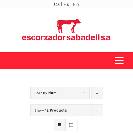
Skip
Ca
|
Es
|
En
to
content
Tog
Navi
INICI
Sort by
Nom
ORÍGENS
Show
12 Products
SERVEIS