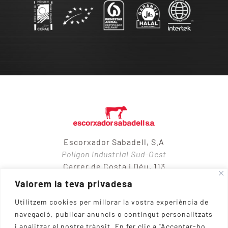
Escorxador Sabadell, S.A
Polígon industrial Sud-Oest
Carrer de Costa i Déu, 113
08205 – Sabadell
Valorem la teva privadesa
Utilitzem cookies per millorar la vostra experiència de
navegació, publicar anuncis o contingut personalitzats
937 10 65 50
i analitzar el nostre trànsit.
En fer clic a "Acceptar-ho