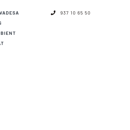
IVADESA
937 10 65 50
S
MBIENT
AT