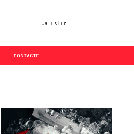
Ca
|
Es
|
En
CONTACTE