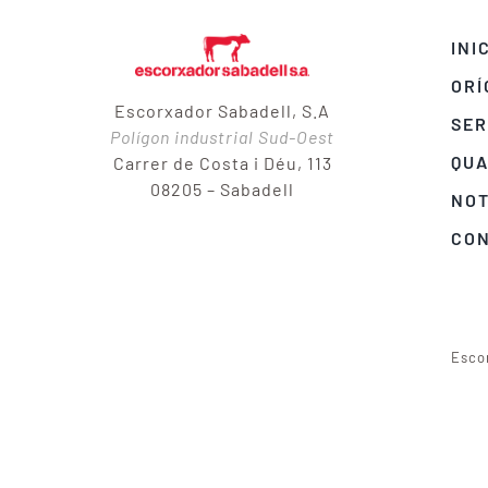
INI
ORÍ
Escorxador Sabadell, S.A
SER
Polígon industrial Sud-Oest
QUA
Carrer de Costa i Déu, 113
08205 – Sabadell
NOT
CO
Esco