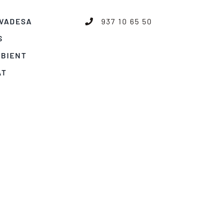
IVADESA
937 10 65 50
S
MBIENT
AT