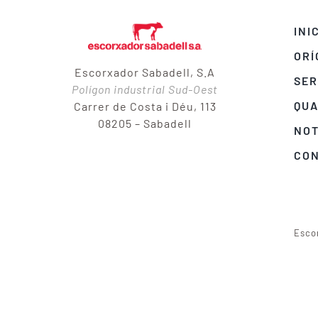
INI
ORÍ
Escorxador Sabadell, S.A
SER
Polígon industrial Sud-Oest
QUA
Carrer de Costa i Déu, 113
08205 – Sabadell
NOT
CO
Esco