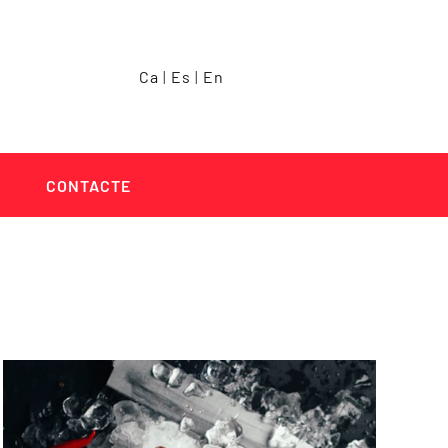
Ca
|
Es
|
En
CONTACTE