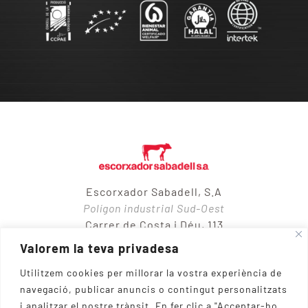
Escorxador Sabadell, S.A
Polígon industrial Sud-Oest
Carrer de Costa i Déu, 113
08205 – Sabadell
Valorem la teva privadesa
Utilitzem cookies per millorar la vostra experiència de
navegació, publicar anuncis o contingut personalitzats
937 10 65 50
i analitzar el nostre trànsit.
En fer clic a "Acceptar-ho