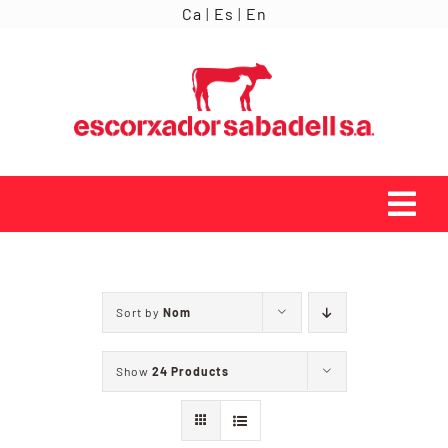
Skip
Ca
|
Es
|
En
to
content
Tog
Navi
INICI
Sort by
Nom
ORÍGENS
Show
24 Products
SERVEIS