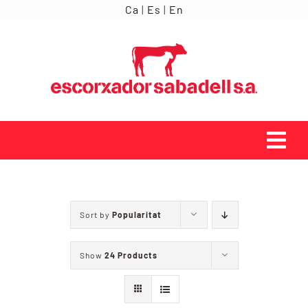
Skip
Ca
|
Es
|
En
to
content
Tog
Navi
INICI
Sort by
Popularitat
ORÍGENS
Show
24 Products
SERVEIS