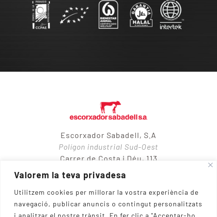
Escorxador Sabadell, S.A
Polígon industrial Sud-Oest
Carrer de Costa i Déu, 113
08205 – Sabadell
Valorem la teva privadesa
Utilitzem cookies per millorar la vostra experiència de
navegació, publicar anuncis o contingut personalitzats
937 10 65 50
i analitzar el nostre trànsit.
En fer clic a "Acceptar-ho