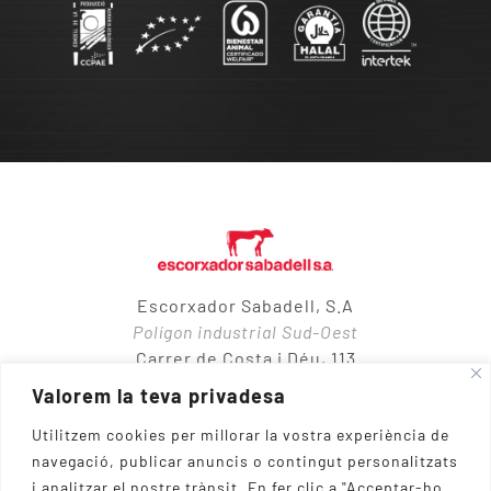
Escorxador Sabadell, S.A
Polígon industrial Sud-Oest
Carrer de Costa i Déu, 113
08205 – Sabadell
Valorem la teva privadesa
Utilitzem cookies per millorar la vostra experiència de
navegació, publicar anuncis o contingut personalitzats
937 10 65 50
i analitzar el nostre trànsit.
En fer clic a "Acceptar-ho