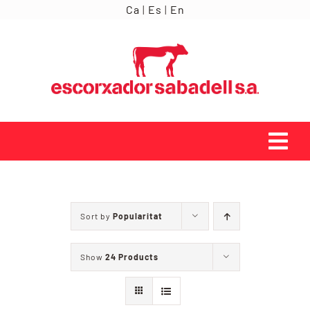
Skip
Ca
|
Es
|
En
to
content
Tog
Navi
INICI
Sort by
Popularitat
ORÍGENS
Show
24 Products
SERVEIS