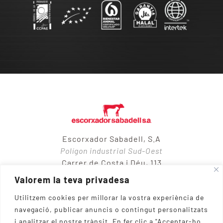
Escorxador Sabadell, S.A
Polígon industrial Sud-Oest
Carrer de Costa i Déu, 113
08205 – Sabadell
Valorem la teva privadesa
Utilitzem cookies per millorar la vostra experiència de
navegació, publicar anuncis o contingut personalitzats
937 10 65 50
i analitzar el nostre trànsit.
En fer clic a "Acceptar-ho