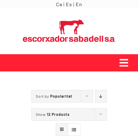
Skip
Ca
|
Es
|
En
to
content
Tog
Navi
INICI
Sort by
Popularitat
ORÍGENS
Show
12 Products
SERVEIS