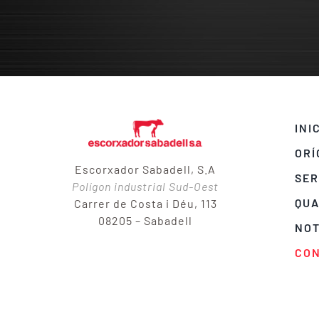
INI
ORÍ
Escorxador Sabadell, S.A
SER
Polígon industrial Sud-Oest
QUA
Carrer de Costa i Déu, 113
08205 – Sabadell
NOT
CO