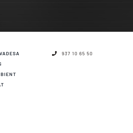
IVADESA
937 10 65 50
S
MBIENT
AT